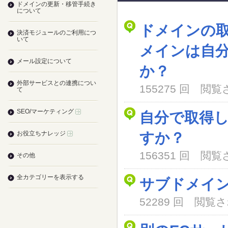
ドメインの更新・移管手続き
について
ドメインの
決済モジュールのご利用につ
いて
メインは自
メール設定について
か？
外部サービスとの連携につい
155275 回 閲
て
SEO/マーケティング
自分で取得
お役立ちナレッジ
すか？
156351 回 閲
その他
全カテゴリーを表示する
サブドメイ
52289 回 閲