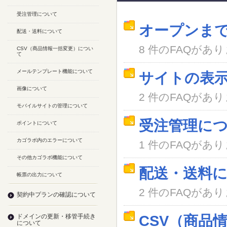
受注管理について
オープンま
配送・送料について
8 件のFAQがあ
CSV（商品情報一括変更）につい
て
メールテンプレート機能について
サイトの表
画像について
2 件のFAQがあ
モバイルサイトの管理について
受注管理に
ポイントについて
カゴラボ内のエラーについて
1 件のFAQがあ
その他カゴラボ機能について
配送・送料
帳票の出力について
2 件のFAQがあ
契約中プランの確認について
ドメインの更新・移管手続き
CSV（商品
について