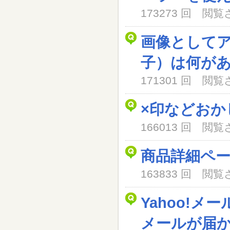
173273 回 閲
画像として
子）は何が
171301 回 閲
×印などおか
166013 回 閲
商品詳細ペ
163833 回 閲
Yahoo!メ
メールが届