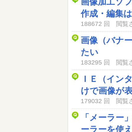
画像加工ソ
作成・編集
188672 回 閲
画像（バナ
たい
183295 回 閲
ＩＥ（イン
けで画像が
179032 回 閲
「メーラー
ーラーを使