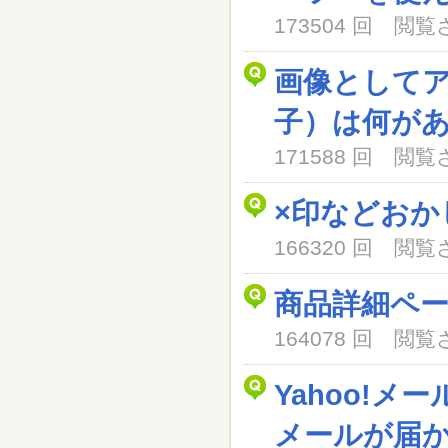
173504 回 閲
画像として
子）は何が
171588 回 閲
×印などおか
166320 回 閲
商品詳細ペ
164078 回 閲
Yahoo!メ
メールが届