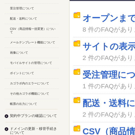
受注管理について
オープンま
配送・送料について
8 件のFAQがあ
CSV（商品情報一括変更）につい
て
メールテンプレート機能について
サイトの表
画像について
2 件のFAQがあ
モバイルサイトの管理について
受注管理に
ポイントについて
カゴラボ内のエラーについて
1 件のFAQがあ
その他カゴラボ機能について
配送・送料
帳票の出力について
2 件のFAQがあ
契約中プランの確認について
ドメインの更新・移管手続き
CSV（商品
について