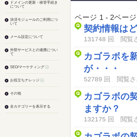
ドメインの更新・移管手続き
について
ページ 1 - 2ペー
決済モジュールのご利用につ
いて
契約情報は
メール設定について
131748 回 閲
外部サービスとの連携につい
カゴラボを
て
が・・・
SEO/マーケティング
52789 回 閲
お役立ちナレッジ
その他
カゴラボの
ますか？
全カテゴリーを表示する
132175 回 閲
カゴラボの