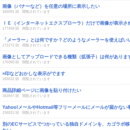
画像（バナーなど）を任意の場所に表示したい
182091 回 閲覧されています
ＩＥ（インターネットエクスプローラ）だけで画像が表示さ
177458 回 閲覧されています
「メーラー」とは何ですか？どのようなメーラーを使えばい
172272 回 閲覧されています
画像としてアップロードできる種類（拡張子）は何がありま
170260 回 閲覧されています
×印などおかしな表示がでます
165032 回 閲覧されています
商品詳細ページに画像を貼り付けたい
162647 回 閲覧されています
Yahoo!メールやHotmail等フリーメールにメールが届かな
156022 回 閲覧されています
別のECサービスでつかっている独自ドメインを、カゴラボ