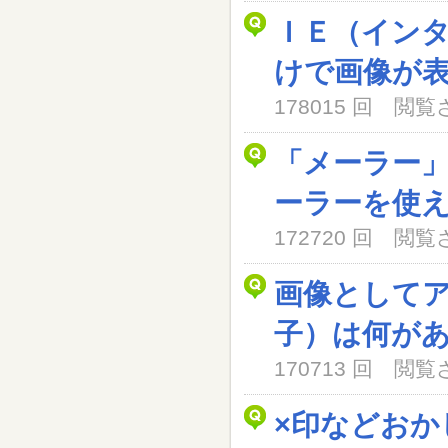
ＩＥ（イン
けで画像が
178015 回 閲
「メーラー
ーラーを使
172720 回 閲
画像として
子）は何が
170713 回 閲
×印などおか