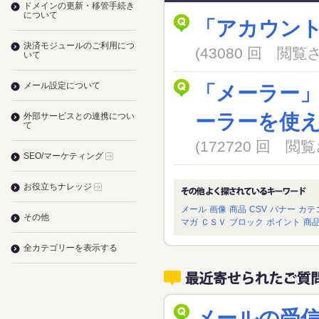
ドメインの更新・移管手続き
について
「アカウン
決済モジュールのご利用につ
(43080 回 閲
いて
メール設定について
「メーラー
ーラーを使
外部サービスとの連携につい
て
(172720 回 
SEO/マーケティング
お役立ちナレッジ
メール
画像
商品
CSV
バナー
カテ
その他
マガ
ＣＳＶ
ブロック
ポイント
商
全カテゴリーを表示する
メールの受