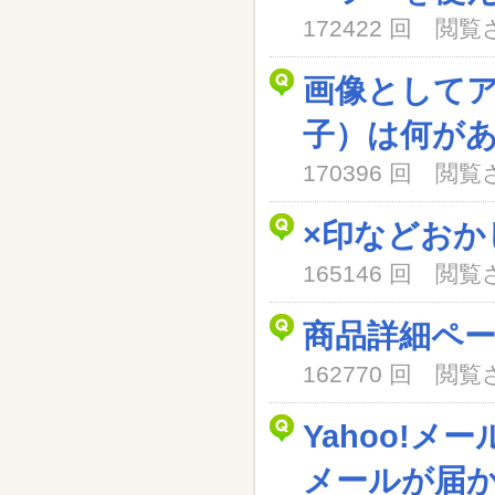
172422 回 閲
画像として
子）は何が
170396 回 閲
×印などおか
165146 回 閲
商品詳細ペ
162770 回 閲
Yahoo!メ
メールが届