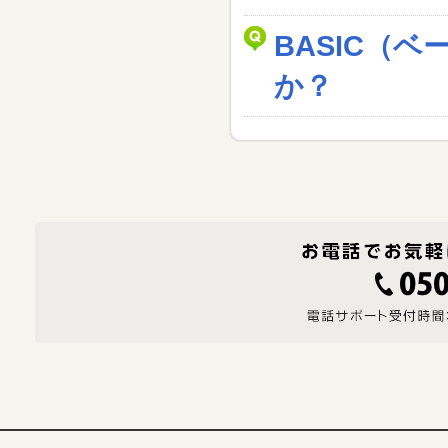
BASIC（
か？