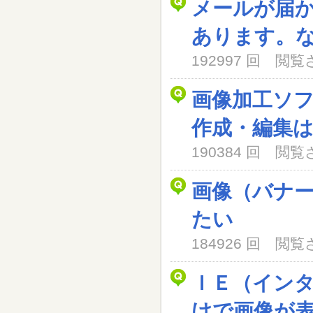
メールが届
あります。
192997 回 閲
画像加工ソ
作成・編集
190384 回 閲
画像（バナ
たい
184926 回 閲
ＩＥ（イン
けで画像が