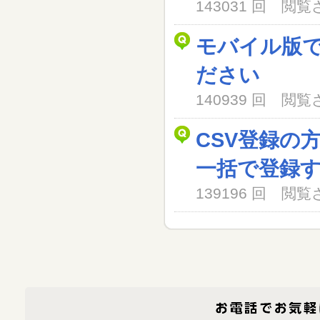
143031 回 閲
モバイル版
ださい
140939 回 閲
CSV登録の
一括で登録
139196 回 閲