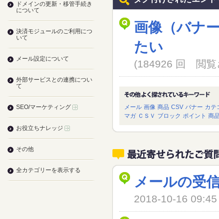
ドメインの更新・移管手続き
について
画像（バナ
決済モジュールのご利用につ
いて
たい
メール設定について
(184926 回 
外部サービスとの連携につい
て
SEO/マーケティング
メール
画像
商品
CSV
バナー
カテ
マガ
ＣＳＶ
ブロック
ポイント
商
お役立ちナレッジ
その他
全カテゴリーを表示する
メールの受
2018-10-16 09