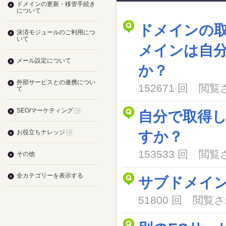
ドメインの更新・移管手続き
について
ドメインの
決済モジュールのご利用につ
いて
メインは自
メール設定について
か？
外部サービスとの連携につい
152671 回 閲
て
SEO/マーケティング
自分で取得
お役立ちナレッジ
すか？
153533 回 閲
その他
全カテゴリーを表示する
サブドメイ
51800 回 閲