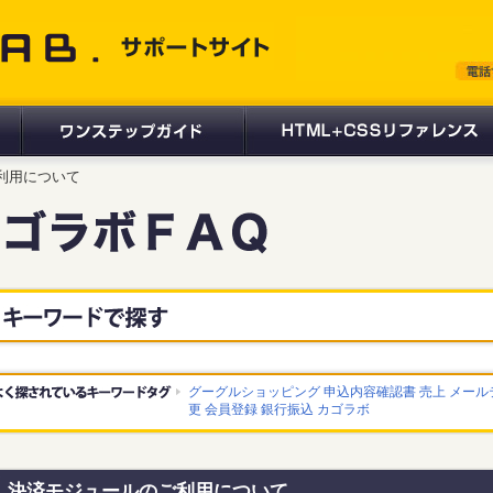
 サポートサイト
ご利用について
グーグルショッピング
申込内容確認書
売上
メール
更
会員登録
銀行振込
カゴラボ
決済モジュールのご利用について