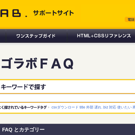
 サポートサイト
csvダウンロード
title
外部
遅れ
.biz
対応
使いたい
FAQ とカテゴリー