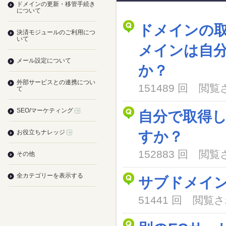
ドメインの更新・移管手続き
について
ドメインの
決済モジュールのご利用につ
いて
メインは自
メール設定について
か？
外部サービスとの連携につい
151489 回 閲
て
SEO/マーケティング
自分で取得
お役立ちナレッジ
すか？
152883 回 閲
その他
全カテゴリーを表示する
サブドメイ
51441 回 閲