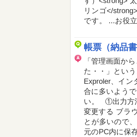
す）<strong>
リンゴ</st
です。 ...
お役立
帳票（納品書
「管理画面から
た・・」というお
Exproler
合に多いようで
い。 ①出力方
変更する ブラ
とが多いので、
元のPC内に保