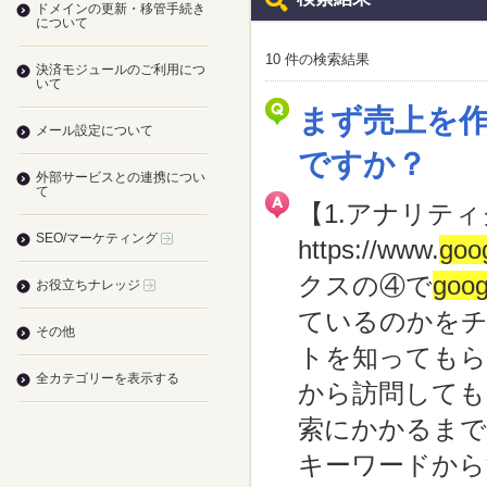
ドメインの更新・移管手続き
について
10 件の検索結果
決済モジュールのご利用につ
いて
まず売上を
メール設定について
ですか？
外部サービスとの連携につい
て
【1.アナリテ
SEO/マーケティング
https://www.
goo
クスの④で
goog
お役立ちナレッジ
ているのかをチ
その他
トを知ってもら
全カテゴリーを表示する
から訪問しても
索にかかるまで
キーワードから