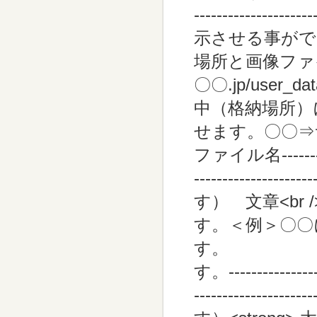
---------------
示させる事ができ
場所と画像ファイル名
〇〇.jp/user_d
中（格納場所）
せます。〇〇⇒
ファイル名-------------
---------------
す） 文章<br
す。＜例＞〇〇に
す。 ↓〇
す。------------------
-------------